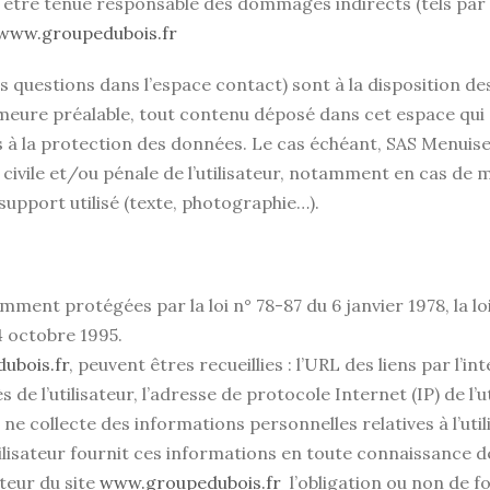
 être tenue responsable des dommages indirects (tels par
www.groupedubois.fr
s questions dans l’espace contact) sont à la disposition de
meure préalable, tout contenu déposé dans cet espace qui co
es à la protection des données. Le cas échéant, SAS Menuis
 civile et/ou pénale de l’utilisateur, notamment en cas de 
support utilisé (texte, photographie…).
ent protégées par la loi n° 78-87 du 6 janvier 1978, la loi
4 octobre 1995.
ubois.fr
, peuvent êtres recueillies : l’URL des liens par l’i
s de l’utilisateur, l’adresse de protocole Internet (IP) de l’ut
ne collecte des informations personnelles relatives à l’util
ilisateur fournit ces informations en toute connaissance d
ateur du site
www.groupedubois.fr
l’obligation ou non de f