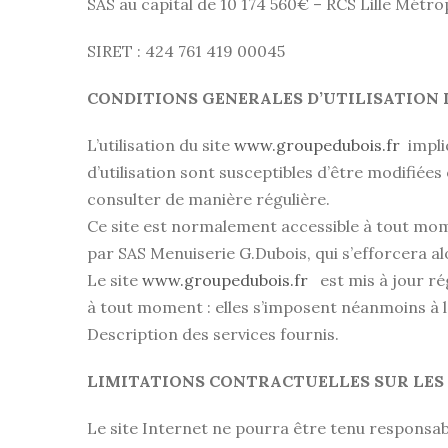
SAS au capital de 10 174 560€ – RCS Lille Métro
SIRET : 424 761 419 00045
CONDITIONS GENERALES D’UTILISATION D
L’utilisation du site
www.groupedubois.fr
impliq
d’utilisation sont susceptibles d’être modifiée
consulter de manière régulière.
Ce site est normalement accessible à tout mom
par SAS Menuiserie G.Dubois, qui s’efforcera al
Le site
www.groupedubois.fr
est mis à jour ré
à tout moment : elles s’imposent néanmoins à l’u
Description des services fournis.
LIMITATIONS CONTRACTUELLES SUR LES
Le site Internet ne pourra être tenu responsable